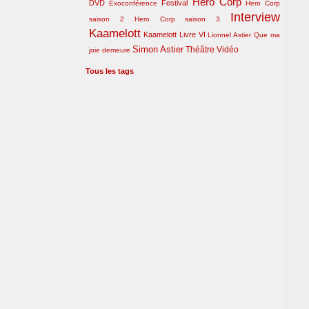
Hero Corp
DVD
Festival
Exoconférence
Hero Corp
Interview
saison 2
Hero Corp saison 3
Kaamelott
Kaamelott Livre VI
Lionnel Astier
Que ma
Simon Astier
Théâtre
Vidéo
joie demeure
Tous les tags