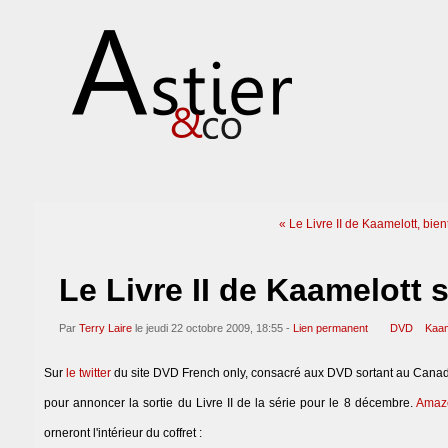
« Le Livre II de Kaamelott, bient
Le Livre II de Kaamelott
Par
Terry Laire
le jeudi 22 octobre 2009, 18:55 -
Lien permanent
DVD
Kaam
Sur
le twitter
du site DVD French only, consacré aux DVD sortant au Canada e
pour annoncer la sortie du Livre II de la série pour le 8 décembre.
Amaz
orneront l'intérieur du coffret :