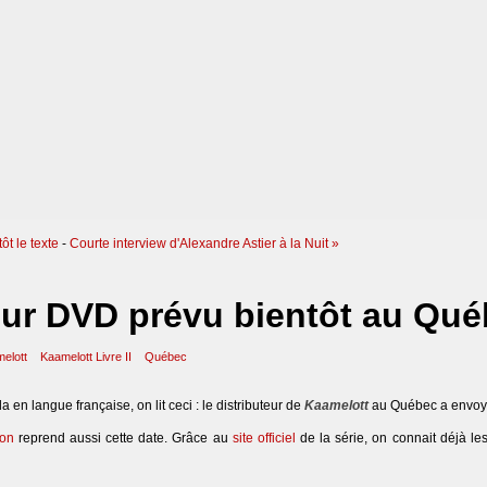
ôt le texte
-
Courte interview d'Alexandre Astier à la Nuit »
 sur DVD prévu bientôt au Qu
elott
Kaamelott Livre II
Québec
n langue française, on lit ceci : le distributeur de
Kaamelott
au Québec a envo
on
reprend aussi cette date. Grâce au
site officiel
de la série, on connait déjà l