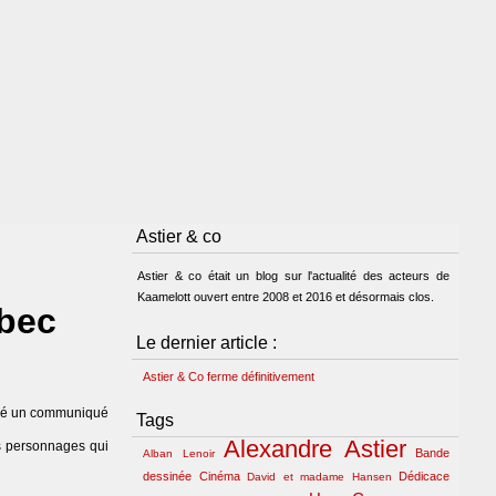
Astier & co
Astier & co était un blog sur l'actualité des acteurs de
Kaamelott ouvert entre 2008 et 2016 et désormais clos.
ébec
Le dernier article :
Astier & Co ferme définitivement
yé un communiqué
Tags
Alexandre Astier
es personnages qui
Bande
Alban Lenoir
dessinée
Cinéma
Dédicace
David et madame Hansen