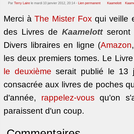
Par
Terry Laire
le mardi 10 janvier 2012, 20:14 -
Lien permanent
Kaamelott
Kaamel
Merci à
The Mister Fox
qui veille 
des Livres de
Kaamelott
seront 
Divers libraires en ligne (
Amazon
les deux premiers tomes. Le Livre
le deuxième
serait publié le 13 j
consacrée aux livres de poches qui
d'année,
rappelez-vous
qu'on s'a
paraissent d'un coup.
Commentaires