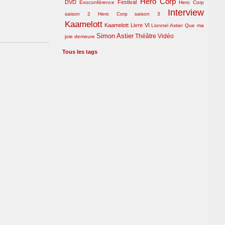
Hero Corp
DVD
Festival
Exoconférence
Hero Corp
Interview
saison 2
Hero Corp saison 3
Kaamelott
Kaamelott Livre VI
Lionnel Astier
Que ma
Simon Astier
Théâtre
Vidéo
joie demeure
Tous les tags