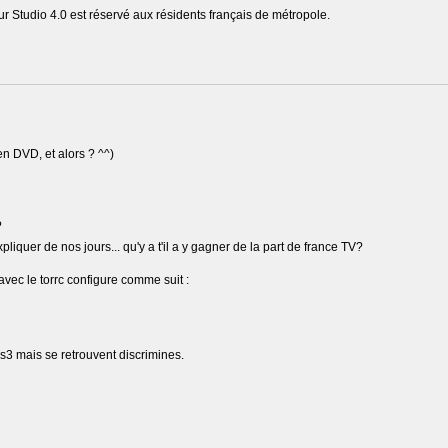
r Studio 4.0 est réservé aux résidents français de métropole.
 en DVD, et alors ? ^^)
?
quer de nos jours... qu'y a t'il a y gagner de la part de france TV?
 avec le torrc configure comme suit :
s3 mais se retrouvent discrimines.