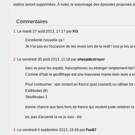
vidéos seront supprimées. À noter, le visionnage des épisodes proposés su
Commentaires
1.
Le mardi 27 août 2013, 17:17 par
KG
Excellente nouvelle ça !
Je n'ai pas eu l'occasion de les revoir lors de la redif ! (oui je les ai
2.
Le vendredi 30 août 2013, 11:18 par
sheepdestroyer
bien vu pour les expats, francophones ou etranger simplement fan
Comme d'hab le geofiltrage est une mauvaise manie bien dure a expli
Pour contourner : vpn sortant en france (pas courant) ou utiliser tor
ExitNodes {fr}
StrictNodes 1
bonne chance aux fans hors de france qui veulent juste celebrer la 
ps, pas d'accents la ou je suis - dsl
3.
Le vendredi 6 septembre 2013, 19:48 par
Fan67