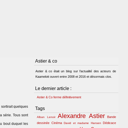
Astier & co
Astier & co était un blog sur l'actualité des acteurs de
Kaamelott ouvert entre 2008 et 2016 et désormais clos.
Le dernier article :
Astier & Co ferme définitivement
p
sortirait quelques
Tags
Alexandre Astier
a série. Tous sont
Bande
Alban Lenoir
dessinée
Cinéma
Dédicace
David et madame Hansen
au bout duquel les