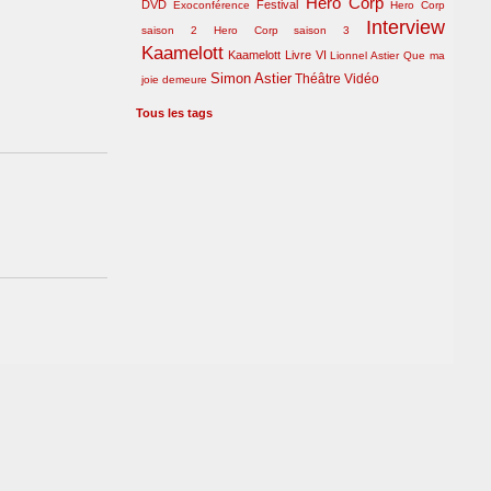
Hero Corp
DVD
Festival
Exoconférence
Hero Corp
Interview
saison 2
Hero Corp saison 3
Kaamelott
Kaamelott Livre VI
Lionnel Astier
Que ma
Simon Astier
Théâtre
Vidéo
joie demeure
Tous les tags