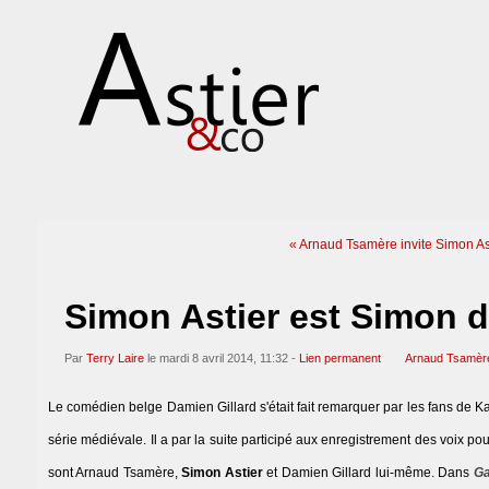
« Arnaud Tsamère invite Simon As
Simon Astier est Simon 
Par
Terry Laire
le mardi 8 avril 2014, 11:32 -
Lien permanent
Arnaud Tsamèr
Le comédien belge Damien Gillard s'était fait remarquer par les fans de K
série médiévale. Il a par la suite participé aux enregistrement des voix po
sont Arnaud Tsamère,
Simon Astier
et Damien Gillard lui-même. Dans
Ga