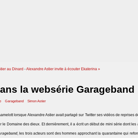
tier au Dinard
-
Alexandre Astier invite à écouter Ekaterina »
dans la websérie Garageband
e
Garageband
Simon Astier
aamelott lorsque Alexandre Astier avait partagé sur Twitter ses vidéos de reprises 
ur le Domaine des dieux. Et dernièrement, il a écrit un début de mini série dont les
rageband
, les trois acteurs sont des hommes approchant la quarantaine qui refo