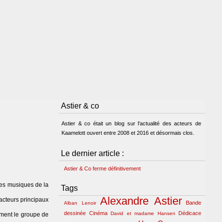
Astier & co
Astier & co était un blog sur l'actualité des acteurs de
Kaamelott ouvert entre 2008 et 2016 et désormais clos.
Le dernier article :
Astier & Co ferme définitivement
des musiques de la
Tags
Alexandre Astier
 acteurs principaux
Bande
Alban Lenoir
dessinée
Cinéma
Dédicace
David et madame Hansen
rment le groupe de