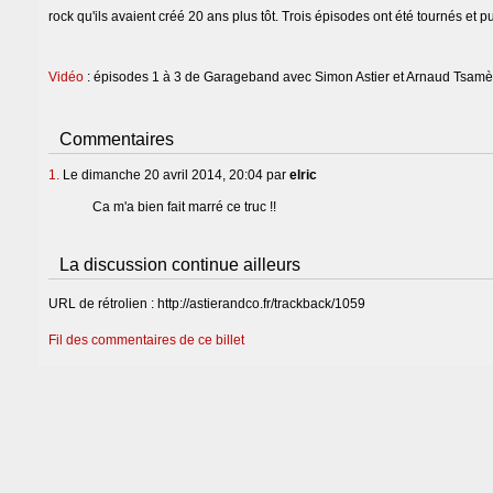
rock qu'ils avaient créé 20 ans plus tôt. Trois épisodes ont été tournés et p
Vidéo
: épisodes 1 à 3 de Garageband avec Simon Astier et Arnaud Tsamè
Commentaires
1.
Le dimanche 20 avril 2014, 20:04 par
elric
Ca m'a bien fait marré ce truc !!
La discussion continue ailleurs
URL de rétrolien : http://astierandco.fr/trackback/1059
Fil des commentaires de ce billet