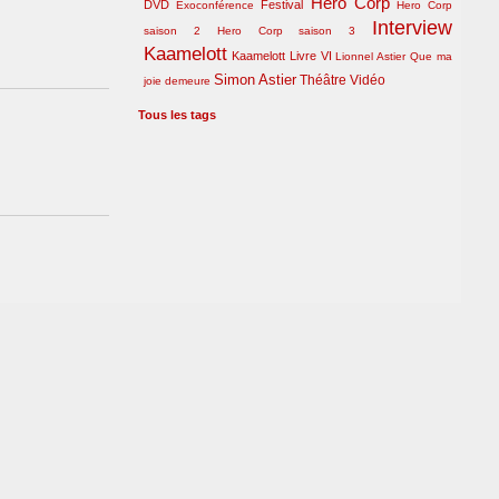
Hero Corp
DVD
Festival
Exoconférence
Hero Corp
Interview
saison 2
Hero Corp saison 3
Kaamelott
Kaamelott Livre VI
Lionnel Astier
Que ma
Simon Astier
Théâtre
Vidéo
joie demeure
Tous les tags