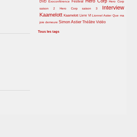
Hero Corp
DVD
Festival
Exoconférence
Hero Corp
Interview
saison 2
Hero Corp saison 3
Kaamelott
Kaamelott Livre VI
Lionnel Astier
Que ma
Simon Astier
Théâtre
Vidéo
joie demeure
Tous les tags