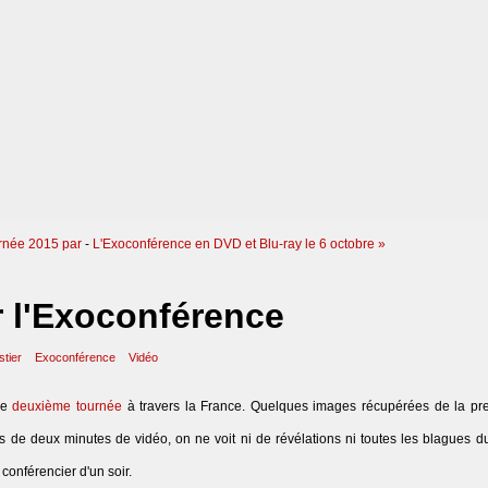
rnée 2015 par
-
L'Exoconférence en DVD et Blu-ray le 6 octobre »
 l'Exoconférence
stier
Exoconférence
Vidéo
ne
deuxième tournée
à travers la France. Quelques images récupérées de la pr
de deux minutes de vidéo, on ne voit ni de révélations ni toutes les blagues d
 conférencier d'un soir.