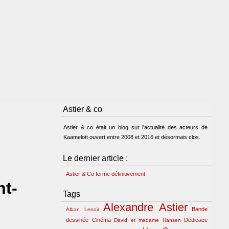
Astier & co
Astier & co était un blog sur l'actualité des acteurs de
Kaamelott ouvert entre 2008 et 2016 et désormais clos.
Le dernier article :
Astier & Co ferme définitivement
nt-
Tags
Alexandre Astier
Bande
Alban Lenoir
dessinée
Cinéma
Dédicace
David et madame Hansen