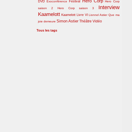
Hero Corp
DVD
Festival
Exoconférence
Hero Corp
Interview
saison 2
Hero Corp saison 3
Kaamelott
Kaamelott Livre VI
Lionnel Astier
Que ma
Simon Astier
Théâtre
Vidéo
joie demeure
Tous les tags