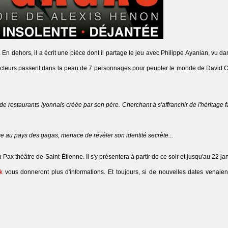
. En dehors, il a écrit une pièce dont il partage le jeu avec Philippe Ayanian, vu d
acteurs passent dans la peau de 7 personnages pour peupler le monde de David C
 restaurants lyonnais créée par son père. Cherchant à s'affranchir de l'héritage fa
ace au pays des gagas, menace de révéler son identité secrète...
Pax théâtre de Saint-Étienne. Il s'y présentera à partir de ce soir et jusqu'au 22 jan
k
vous donneront plus d'informations. Et toujours, si de nouvelles dates venaient 