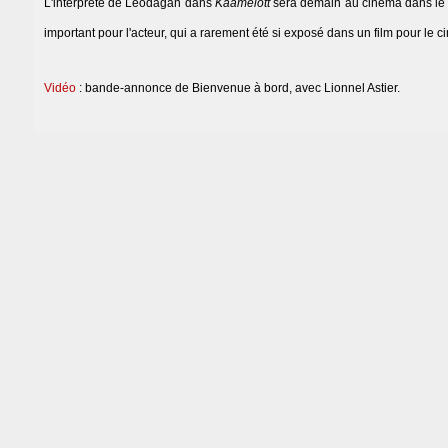
L'interprète de Léodagan dans
Kaamelott
sera demain au cinéma dans le 
important pour l'acteur, qui a rarement été si exposé dans un film pour le 
Vidéo
: bande-annonce de Bienvenue à bord, avec Lionnel Astier.