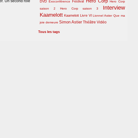
Hero Corp
er. Un second rôle
DVD
Festival
Exoconférence
Hero Corp
Interview
saison 2
Hero Corp saison 3
Kaamelott
Kaamelott Livre VI
Lionnel Astier
Que ma
Simon Astier
Théâtre
Vidéo
joie demeure
Tous les tags