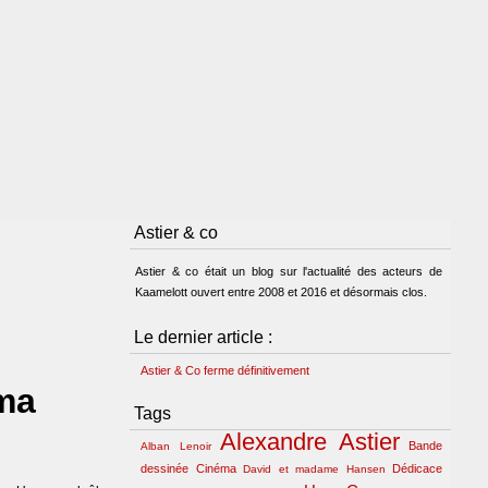
Astier & co
Astier & co était un blog sur l'actualité des acteurs de
Kaamelott ouvert entre 2008 et 2016 et désormais clos.
Le dernier article :
Astier & Co ferme définitivement
éma
Tags
Alexandre Astier
Bande
Alban Lenoir
dessinée
Cinéma
Dédicace
David et madame Hansen