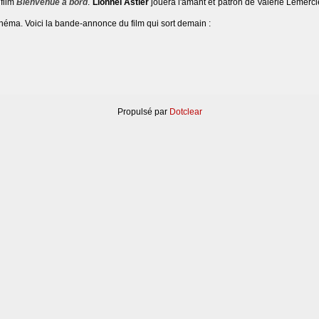
film
Bienvenue à bord
.
Lionnel Astier
jouera l'amant et patron de Valérie Lemerci
cinéma. Voici la bande-annonce du film qui sort demain :
Propulsé par
Dotclear