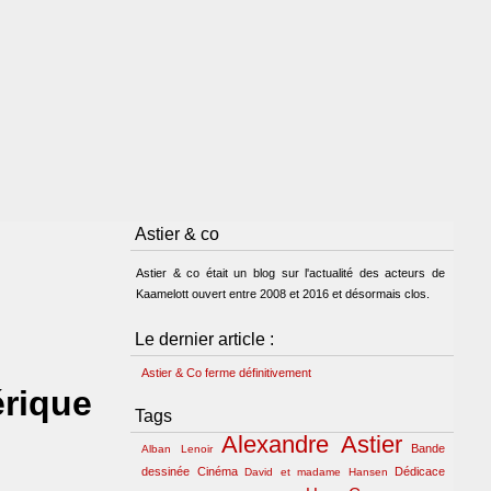
Astier & co
Astier & co était un blog sur l'actualité des acteurs de
Kaamelott ouvert entre 2008 et 2016 et désormais clos.
Le dernier article :
Astier & Co ferme définitivement
érique
Tags
Alexandre Astier
Bande
Alban Lenoir
dessinée
Cinéma
Dédicace
David et madame Hansen