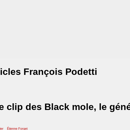
icles François Podetti
le clip des Black mole, le gén
ier
Étienne Forget