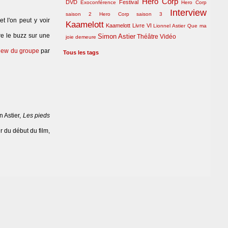
Hero Corp
DVD
Festival
Exoconférence
Hero Corp
Interview
saison 2
Hero Corp saison 3
et l'on peut y voir
Kaamelott
Kaamelott Livre VI
Lionnel Astier
Que ma
re le buzz sur une
Simon Astier
Théâtre
Vidéo
joie demeure
view du groupe
par
Tous les tags
n Astier,
Les pieds
ir du début du film,