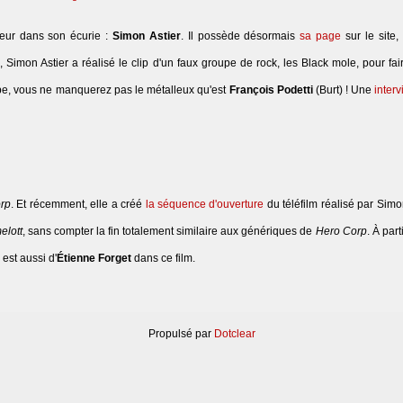
teur dans son écurie :
Simon Astier
. Il possède désormais
sa page
sur le site, 
imon Astier a réalisé le clip d'un faux groupe de rock, les Black mole, pour fai
pe, vous ne manquerez pas le métalleux qu'est
François Podetti
(Burt) ! Une
inter
rp
. Et récemment, elle a créé
la séquence d'ouverture
du téléfilm réalisé par Simo
elott
, sans compter la fin totalement similaire aux génériques de
Hero Corp
. À part
est aussi d'
Étienne Forget
dans ce film.
Propulsé par
Dotclear