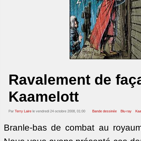
Ravalement de faç
Kaamelott
Par
Terry Laire
le vendredi 24 octobre 2008, 01:00
Bande dessinée
Blu-ray
Kaa
Branle-bas de combat au royaum