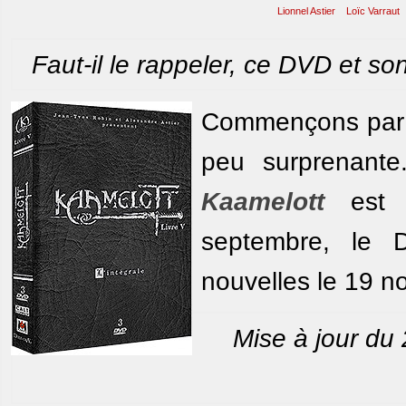
Lionnel Astier
Loïc Varraut
Faut-il le rappeler, ce DVD et son
Commençons par l
peu surprenant
Kaamelott
est r
septembre, le 
nouvelles le 19 n
Mise à jour du