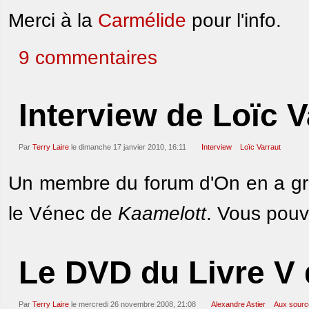
Merci à la
Carmélide
pour l'info.
9 commentaires
Interview de Loïc V
Par
Terry Laire
le dimanche 17 janvier 2010, 16:11
Interview
Loïc Varraut
Un membre du forum d'On en a gr
le Vénec de
Kaamelott
. Vous pouve
Le DVD du Livre V 
Par
Terry Laire
le mercredi 26 novembre 2008, 21:08
Alexandre Astier
Aux sourc