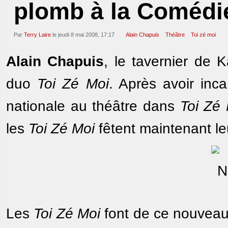
plomb à la Comédie
Par
Terry Laire
le jeudi 8 mai 2008, 17:17
Alain Chapuis
Théâtre
Toi zé moi
Alain Chapuis
, le tavernier de 
duo
Toi Zé Moi
. Après avoir inc
nationale au théâtre dans
Toi Zé
les
Toi Zé Moi
fêtent maintenant l
Les
Toi Zé Moi
font de ce nouveau