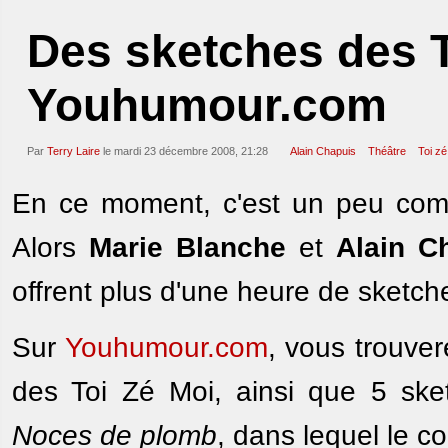
Des sketches des T
Youhumour.com
Par
Terry Laire
le mardi 23 décembre 2008, 21:28
Alain Chapuis
Théâtre
Toi zé
En ce moment, c'est un peu comme
Alors
Marie Blanche
et
Alain C
offrent plus d'une heure de sketc
Sur
Youhumour.com
, vous trouver
des Toi Zé Moi, ainsi que 5 sket
Noces de plomb
, dans lequel le c