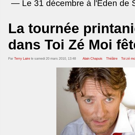
— Le 31 décembre à l'Eden de 
La tournée printan
dans Toi Zé Moi fêt
Par
Terry Laire
le samedi 20 mars 2010, 13:48
Alain Chapuis
Théâtre
Toi zé mo