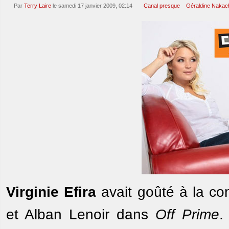
Par
Terry Laire
le samedi 17 janvier 2009, 02:14
Canal presque
Géraldine Nakac
Virginie Efira
avait goûté à la co
et Alban Lenoir dans
Off Prime
.