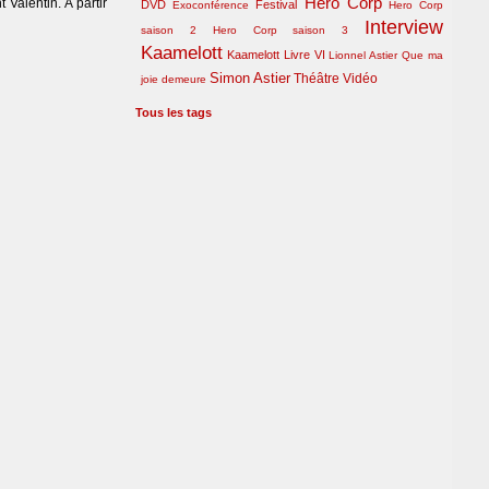
Hero Corp
t Valentin. À partir
DVD
Festival
Exoconférence
Hero Corp
Interview
saison 2
Hero Corp saison 3
Kaamelott
Kaamelott Livre VI
Lionnel Astier
Que ma
Simon Astier
Théâtre
Vidéo
joie demeure
Tous les tags