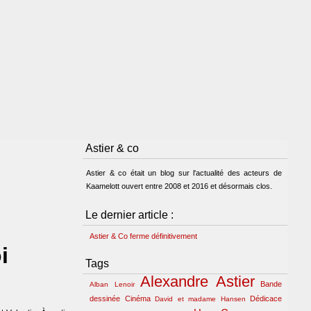
Astier & co
Astier & co était un blog sur l'actualité des acteurs de
Kaamelott ouvert entre 2008 et 2016 et désormais clos.
Le dernier article :
Astier & Co ferme définitivement
i
Tags
Alexandre Astier
Bande
Alban Lenoir
dessinée
Cinéma
Dédicace
David et madame Hansen