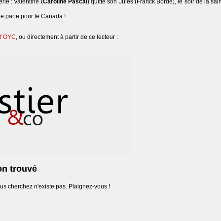
rie : Valentine (
Caroline Pascal
) quitte son Jules (Franck Borde), le soir de la sain
lle parte pour le Canada !
tif OYC
, ou directement à partir de ce lecteur :