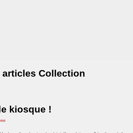
articles Collection
de kiosque !
lott