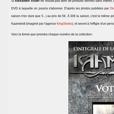
Si
Alexandre Astier
ne voulait pas faire de produits dérivés sans intérêt, i
DVD à laquelle on pourra s'abonner. D'après les photos publiées par
On
saison n'en dure que 5...) au prix de 5€. À 30€ la saison, c'est le même pr
Kaamelott (imaginé par l'agence
KingShoko
), et seront à l'effigie d'un p
Voici la forme que prendra chaque numéro de la collection :