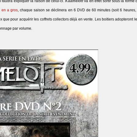
l faudra expliquer la raison de celui-ci.
Kaamelott
va en effet sortir sous la forme 
 en a gros
, chaque saison se déclinera en 6 DVD de 60 minutes (soit 6 heures,
ix que pour acquérir les coffrets collectors déjà en vente. Les boitiers adopteront 
ersonnage par volume.