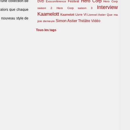
Hero Corp
d'une collection de
DVD
Festival
Exoconférence
Hero Corp
Interview
saison 2
Hero Corp saison 3
 alors que chaque
Kaamelott
Kaamelott Livre VI
Lionnel Astier
Que ma
le nouveau style de
Simon Astier
Théâtre
Vidéo
joie demeure
Tous les tags