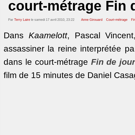
court-métrage Fin 
Par
Terry Laire
le samedi 17 avril 2010, 23:22
Anne Girouard
Court-métrage
Fi
Dans
Kaamelott
, Pascal Vincent
assassiner la reine interprétée p
dans le court-métrage
Fin de jou
film de 15 minutes de Daniel Casag