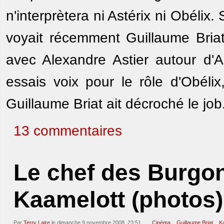
n'interprètera ni Astérix ni Obélix
voyait récemment Guillaume Briat
avec Alexandre Astier autour d'As
essais voix pour le rôle d'Obéli
Guillaume Briat ait décroché le job
13 commentaires
Le chef des Burgon
Kaamelott (photos)
Par
Terry Laire
le dimanche 9 novembre 2008, 23:51
Cinéma
Guillaume Briat
K