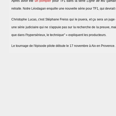
Après avoir été
un pompier
pour TF1 dans la série
Ligne de feu
(jamais
retraite. Notre Léodagan enquille une nouvelle série pour TF1, qui devrait
Christophe Lucas, c'est Stéphane Freiss qui le jouera, et ça sera un juge d
une série judiciaire qui ne s'appuie pas sur la recherche de la preuve, ma
que dans l'hypersérieux, le technique" » expliquent les producteurs.
Le tournage de l'épisode pilote débute le 17 novembre à Aix en Provence.