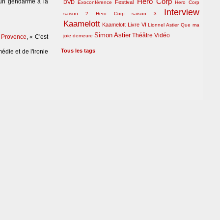
Hero Corp
'un gendarme à la
DVD
Festival
Exoconférence
Hero Corp
Interview
saison 2
Hero Corp saison 3
Kaamelott
Kaamelott Livre VI
Lionnel Astier
Que ma
Simon Astier
Théâtre
Vidéo
joie demeure
a Provence
, « C'est
Tous les tags
édie et de l'ironie