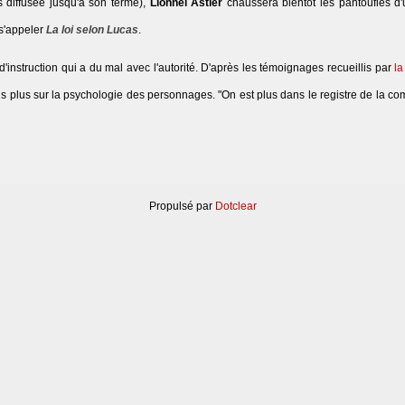
 diffusée jusqu'à son terme),
Lionnel Astier
chaussera bientôt les pantoufles d
 s'appeler
La loi selon Lucas
.
'instruction qui a du mal avec l'autorité. D'après les témoignages recueillis par
l
is plus sur la psychologie des personnages. "On est plus dans le registre de la com
Propulsé par
Dotclear