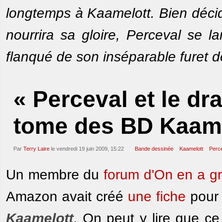
longtemps à Kaamelott. Bien décid
nourrira sa gloire, Perceval se l
flanqué de son inséparable furet 
« Perceval et le dr
tome des BD Kaame
Par
Terry Laire
le vendredi 19 juin 2009, 15:22
Bande dessinée
Kaamelott
Perce
Un membre du
forum d'On en a g
Amazon avait créé
une fiche
pour 
Kaamelott
. On peut y lire que ce