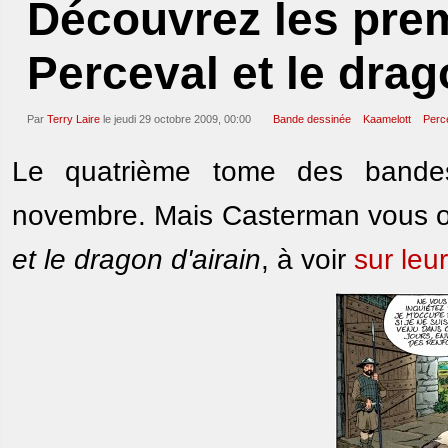
Découvrez les pre
Perceval et le drag
Par
Terry Laire
le jeudi 29 octobre 2009, 00:00
Bande dessinée
Kaamelott
Perce
Le quatrième tome des band
novembre. Mais Casterman vous of
et le dragon d'airain
, à voir
sur leur