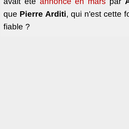
avait été
annoncé en mars
par
que
Pierre Arditi
, qui n'est cette 
fiable ?