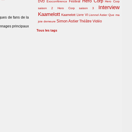
Hero Corp
DVD
Festival
Exoconférence
Hero Corp
Interview
saison 2
Hero Corp saison 3
Kaamelott
Kaamelott Livre VI
Lionnel Astier
Que ma
iques de fans de la
Simon Astier
Théâtre
Vidéo
joie demeure
onnages principaux
Tous les tags