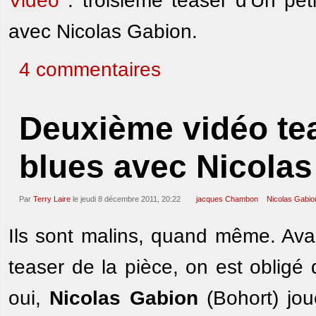
Vidéo
: troisième teaser d'Un pe
avec Nicolas Gabion.
4 commentaires
Deuxième vidéo tea
blues avec Nicola
Par
Terry Laire
le jeudi 8 décembre 2011, 20:22
jacques Chambon
Nicolas Gabio
Ils sont malins, quand même. Av
teaser de la pièce, on est obligé
oui,
Nicolas Gabion
(Bohort) jou