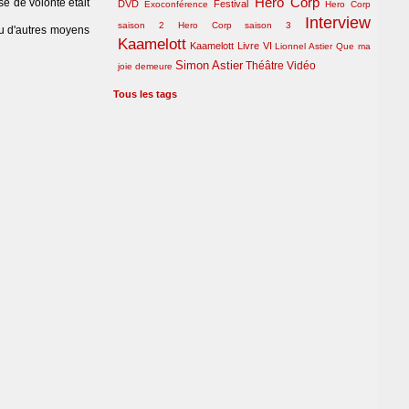
Hero Corp
se de volonté était
DVD
Festival
Exoconférence
Hero Corp
Interview
saison 2
Hero Corp saison 3
 ou d'autres moyens
Kaamelott
Kaamelott Livre VI
Lionnel Astier
Que ma
Simon Astier
Théâtre
Vidéo
joie demeure
Tous les tags