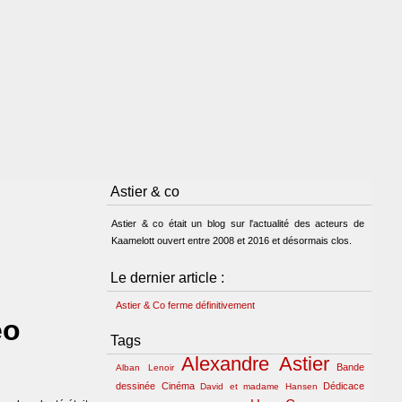
Astier & co
Astier & co était un blog sur l'actualité des acteurs de
Kaamelott ouvert entre 2008 et 2016 et désormais clos.
Le dernier article :
Astier & Co ferme définitivement
éo
Tags
Alexandre Astier
Bande
Alban Lenoir
dessinée
Cinéma
Dédicace
David et madame Hansen