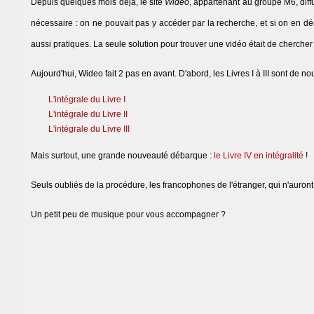
Depuis quelques mois déjà, le site
Wideo
, appartenant au groupe M6, diff
nécessaire : on ne pouvait pas y accéder par la recherche, et si on en dén
aussi pratiques. La seule solution pour trouver une vidéo était de cherch
Aujourd'hui, Wideo fait 2 pas en avant. D'abord, les Livres I à III sont de nou
L'intégrale du Livre I
L'intégrale du Livre II
L'intégrale du Livre III
Mais surtout, une grande nouveauté débarque :
le Livre IV en intégralité
!
Seuls oubliés de la procédure, les francophones de l'étranger, qui n'auront
Un petit peu de musique pour vous accompagner ?