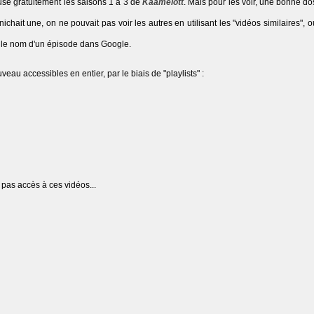
use gratuitement les saisons 1 à 3 de
Kaamelott
. Mais pour les voir, une bonne do
ichait une, on ne pouvait pas voir les autres en utilisant les "vidéos similaires",
er le nom d'un épisode dans Google.
veau accessibles en entier, par le biais de "playlists" :
 pas accès à ces vidéos...