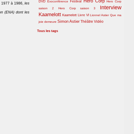
Hero Corp
DVD
Festival
Exoconférence
Hero Corp
 de 1977 à 1986,
les
Interview
saison 2
Hero Corp saison 3
ion (ENA) dont les
Kaamelott
Kaamelott Livre VI
Lionnel Astier
Que ma
Simon Astier
Théâtre
Vidéo
joie demeure
Tous les tags