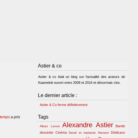
Astier & co
Astier & co était un blog sur l'actualité des acteurs de
Kaamelott ouvert entre 2008 et 2016 et désormais clos.
Le dernier article :
Astier & Co ferme définitivement
Tags
 temps
a pris
Alexandre Astier
Bande
Alban Lenoir
dessinée
Cinéma
Dédicace
David et madame Hansen