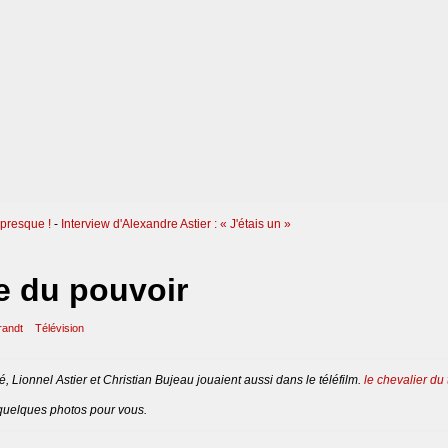
 presque !
-
Interview d'Alexandre Astier : « J'étais un »
e du pouvoir
randt
Télévision
é, Lionnel Astier et Christian Bujeau jouaient aussi dans le téléfilm.
le chevalier du
quelques photos pour vous.