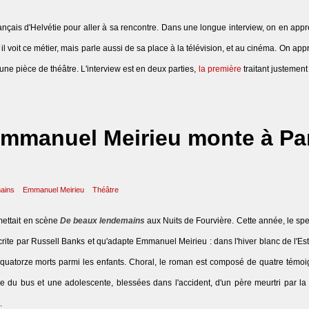
français d'Helvétie pour aller à sa rencontre. Dans une longue interview, on en ap
 voit ce métier, mais parle aussi de sa place à la télévision, et au cinéma. On app
'une pièce de théâtre. L'interview est en deux parties,
la première
traitant justement 
mmanuel Meirieu monte à Pa
ains
Emmanuel Meirieu
Théâtre
mettait en scène
De beaux lendemains
aux Nuits de Fourvière. Cette année, le sp
e écrite par Russell Banks et qu'adapte Emmanuel Meirieu :
dans l'hiver blanc de l'Es
ait quatorze morts parmi les enfants. Choral, le roman est composé de quatre témo
ce du bus et une adolescente, blessées dans l'accident, d'un père meurtri par l
.