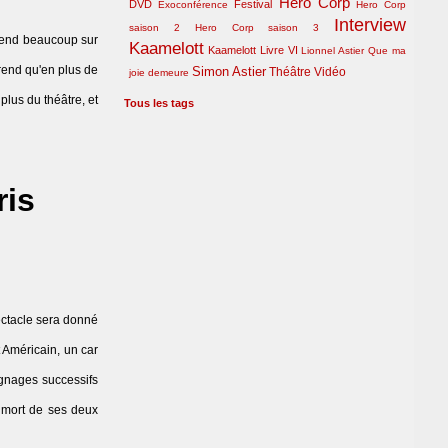
Hero Corp
DVD
Festival
Exoconférence
Hero Corp
Interview
saison 2
Hero Corp saison 3
prend beaucoup sur
Kaamelott
Kaamelott Livre VI
Lionnel Astier
Que ma
rend qu'en plus de
Simon Astier
Théâtre
Vidéo
joie demeure
plus du théâtre, et
Tous les tags
ris
ectacle sera donné
t Américain, un car
ignages successifs
a mort de ses deux