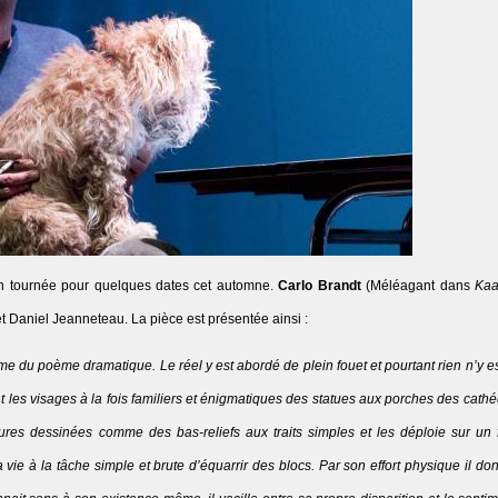
 en tournée pour quelques dates cet automne.
Carlo Brandt
(Méléagant dans
Kaa
 Daniel Jeanneteau. La pièce est présentée ainsi :
me du poème dramatique. Le réel y est abordé de plein fouet et pourtant rien n’y es
nt les visages à la fois familiers et énigmatiques des statues aux porches des cath
ures dessinées comme des bas-reliefs aux traits simples et les déploie sur un 
vie à la tâche simple et brute d’équarrir des blocs. Par son effort physique il do