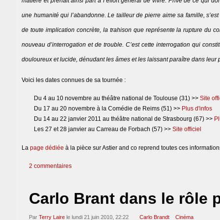
matière et prenait ainsi part à l’effort général de vivre. Privé de ce qui d
une humanité qui l’abandonne. Le tailleur de pierre aime sa famille, s’est
de toute implication concrète, la trahison que représente la rupture du 
nouveau d’interrogation et de trouble. C’est cette interrogation qui co
douloureux et lucide, dénudant les âmes et les laissant paraître dans leur 
Voici les dates connues de sa tournée :
Du 4 au 10 novembre au théâtre national de Toulouse (31) >>
Site offi
Du 17 au 20 novembre à la Comédie de Reims (51) >>
Plus d'infos
Du 14 au 22 janvier 2011 au théâtre national de Strasbourg (67) >>
Pl
Les 27 et 28 janvier au Carreau de Forbach (57) >>
Site officiel
La
page dédiée
à la pièce sur Astier and co reprend toutes ces informations
2 commentaires
Carlo Brant dans le rôle 
Par
Terry Laire
le lundi 21 juin 2010, 22:22
Carlo Brandt
Cinéma