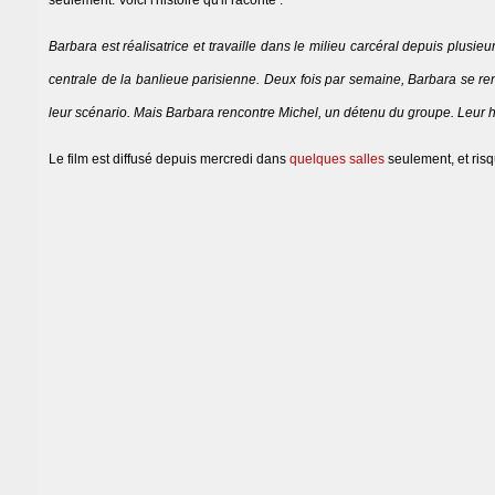
seulement. Voici l'histoire qu'il raconte :
Barbara est réalisatrice et travaille dans le milieu carcéral depuis plus
centrale de la banlieue parisienne. Deux fois par semaine, Barbara se rend
leur scénario. Mais Barbara rencontre Michel, un détenu du groupe. Leur his
Le film est diffusé depuis mercredi dans
quelques salles
seulement, et risq