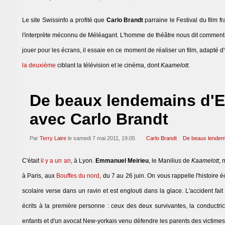
Le site Swissinfo a profité que
Carlo Brandt
parraine le Festival du film 
l'interprète méconnu de Méléagant. L'homme de théâtre nous dit comment il
jouer pour les écrans, il essaie en ce moment de réaliser un film, adapté d
la deuxième
ciblant la télévision et le cinéma, dont
Kaamelott
.
De beaux lendemains d'E
avec Carlo Brandt
Par
Terry Laire
le samedi 7 mai 2011, 19:05
Carlo Brandt
De beaux lendem
C'était
il y a un an
, à Lyon.
Emmanuel Meirieu
, le Manilius de
Kaamelott
, 
à Paris, aux
Bouffes du nord
, du 7 au 26 juin. On vous rappelle l'histoir
scolaire verse dans un ravin et est englouti dans la glace. L'accident f
écrits à la première personne : ceux des deux survivantes, la conductri
enfants et d'un avocat New-yorkais venu défendre les parents des victimes