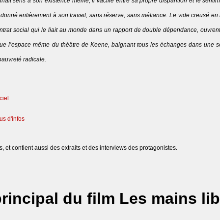
onnait sens à son existence même, il vacille entre sa propre disparition et le senti
 donné entièrement à son travail, sans réserve, sans méfiance. Le vide creusé en l
contrat social qui le liait au monde dans un rapport de double dépendance, ouvren
nstitue l’espace même du théâtre de Keene, baignant tous les échanges dans une 
pauvreté radicale.
ciel
us d'infos
, et contient aussi des extraits et des interviews des protagonistes.
principal du film Les mains li