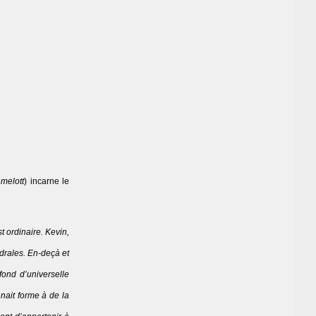
melott
) incarne le
t ordinaire. Kevin,
édrales. En-deçà et
fond d’universelle
nnait forme à de la