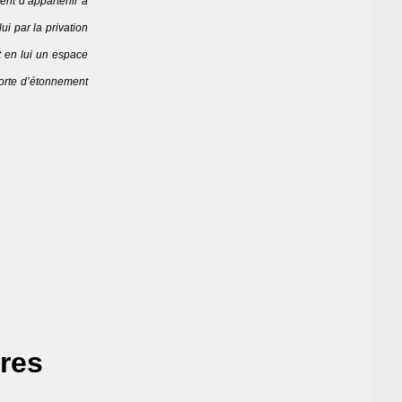
ment d’appartenir à
ui par la privation
t en lui un espace
sorte d’étonnement
bres