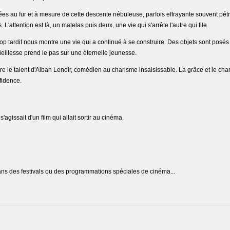
es au fur et à mesure de cette descente nébuleuse, parfois effrayante souvent pétri
L'attention est là, un matelas puis deux, une vie qui s'arrête l'autre qui file.
rop tardif nous montre une vie qui a continué à se construire. Des objets sont posé
 vieillesse prend le pas sur une éternelle jeunesse.
faire le talent d'Alban Lenoir, comédien au charisme insaisissable. La grâce et le ch
fidence.
'agissait d'un film qui allait sortir au cinéma.
 dans des festivals ou des programmations spéciales de cinéma...