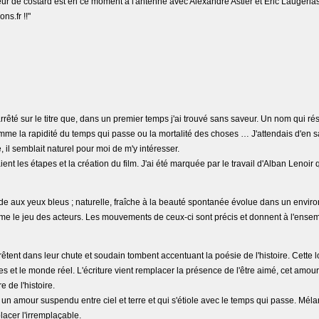
leur de costard est en ce moment à l'antenne avec Alexandre Astier et Eric Laugerias.
s.fr !!"
arrêté sur le titre que, dans un premier temps j'ai trouvé sans saveur. Un nom qui
mme la rapidité du temps qui passe ou la mortalité des choses … J'attendais d'en sa
, il semblait naturel pour moi de m'y intéresser.
t les étapes et la création du film. J'ai été marquée par le travail d'Alban Lenoir 
londe aux yeux bleus ; naturelle, fraîche à la beauté spontanée évolue dans un envi
comme le jeu des acteurs. Les mouvements de ceux-ci sont précis et donnent à l'ense
rrêtent dans leur chute et soudain tombent accentuant la poésie de l'histoire. Cette
s et le monde réel. L'écriture vient remplacer la présence de l'être aimé, cet amour
e de l'histoire.
 un amour suspendu entre ciel et terre et qui s'étiole avec le temps qui passe. Mél
acer l'irremplaçable.