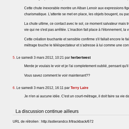
Cette chute inexorable montre un Alban Lenoir aux expressions figé
charismatique. L'attente se met en place, les objets bougent, ou pas. 
La chute ultime, ce contact avec le sol, ce moment salvateur mais t
vie qui ne s'est pas arrêtée. L’inaction fait place à l'étonnement, la
Cette création touchante et sensible confirme s'il fallait encore le 
métrage touche le téléspectateur et s’adresse à lui comme une con
5.
Le samedi 3 mars 2012, 10:21 par
herbertwest
Merde je voulais le voir et je l'ai completement oublié, pensant qu'il s
Vous savez comment le voir maintenant??
6.
Le samedi 3 mars 2012, 16:11 par
Terry Laire
Je n'en ai aucune idée. C'est un court-métrage, il doit faire sa vie
La discussion continue ailleurs
URL de rétrolien : http://astierandco.fr/trackback/672