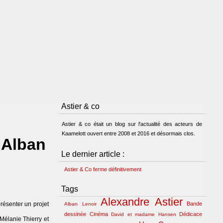
Astier & co
Astier & co était un blog sur l'actualité des acteurs de
Kaamelott ouvert entre 2008 et 2016 et désormais clos.
 Alban
Le dernier article :
Astier & Co ferme définitivement
Tags
Alexandre Astier
résenter un projet
Bande
Alban Lenoir
dessinée
Cinéma
Dédicace
David et madame Hansen
 Mélanie Thierry et