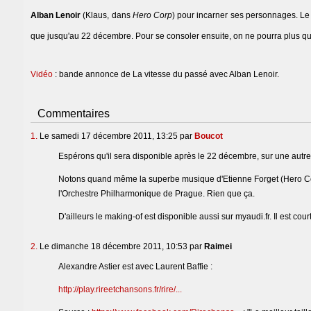
Alban Lenoir
(Klaus, dans
Hero Corp
) pour incarner ses personnages. Le 
que jusqu'au 22 décembre. Pour se consoler ensuite, on ne pourra plus q
Vidéo
: bande annonce de La vitesse du passé avec Alban Lenoir.
Commentaires
1.
Le samedi 17 décembre 2011, 13:25 par
Boucot
Espérons qu'il sera disponible après le 22 décembre, sur une autre
Notons quand même la superbe musique d'Etienne Forget (Hero Corp,
l'Orchestre Philharmonique de Prague. Rien que ça.
D'ailleurs le making-of est disponible aussi sur myaudi.fr. Il est
2.
Le dimanche 18 décembre 2011, 10:53 par
Raimei
Alexandre Astier est avec Laurent Baffie :
http://play.rireetchansons.fr/rire/...