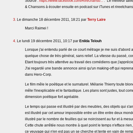
Source :
https://www.facebook.com/Rirechanso...
: "Le meilleur tail
& Chansons à écouter ensuite en podcast sur iTunes et rireetchanson
3.
Le dimanche 18 décembre 2011, 18:21 par
Terry Laire
Marci Raimei !
4.
Le lundi 19 décembre 2011, 10:17 par
Enilda Telouh
Lorsque j'ai entendu parlé de ce court métrage je me suis d'abord 
quelque chose de très général, sans relief. La vitesse du passé, co
Etant toujours très attentive au travail des comédiens que j'apprécie
J'ai regardé une bande annonce ainsi qu'un making-off qui reprenaien
dans Hero-Corp.
Le film mêle le poétique et le surnaturel. Mélanie Thierry toute b
mêle l'inexplicable et le fantastique. Les plans sont justes, tout 
dimension poétique fort agréable.
Le temps qui passe est illustré par des meubles, des objets qui s'a
est illustré par cet amour impossible entre un être entre deux monde
illustré par le nombre de feuilles qui se noircissent au fur et à mesur
Cette chute arrêtée nous montre à quel point le temps n'efface rien,
ce veuvage qui n'en est pas un se cherche et tente en vain de rempl