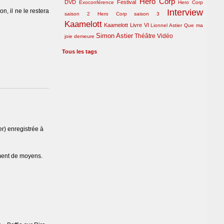
Hero Corp
DVD
Festival
Exoconférence
Hero Corp
ion, il ne le restera
Interview
saison 2
Hero Corp saison 3
Kaamelott
Kaamelott Livre VI
Lionnel Astier
Que ma
Simon Astier
Théâtre
Vidéo
joie demeure
Tous les tags
r) enregistrée à
ement de moyens.