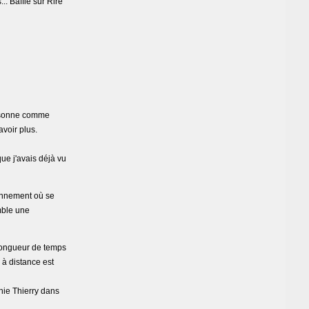
.. Baffie sur Rire
 résonne comme
voir plus.
que j'avais déjà vu
ronnement où se
mble une
 longueur de temps
 à distance est
anie Thierry dans