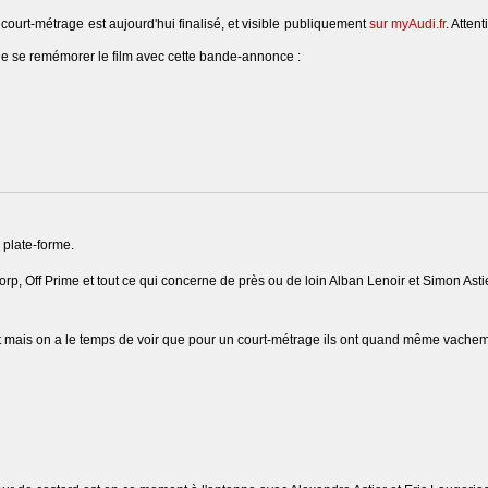
court-métrage est aujourd'hui finalisé, et visible publiquement
sur myAudi.fr
. Attent
ue se remémorer le film avec cette bande-annonce :
 plate-forme.
 Off Prime et tout ce qui concerne de près ou de loin Alban Lenoir et Simon Astie
 court mais on a le temps de voir que pour un court-métrage ils ont quand même vach