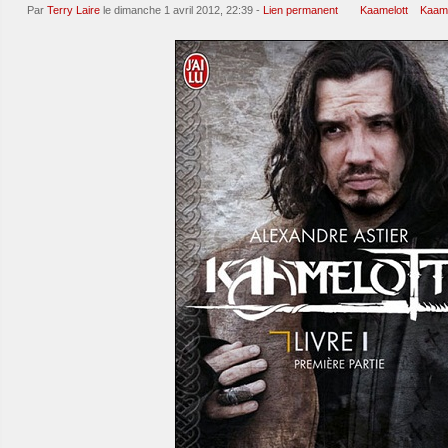
Par
Terry Laire
le dimanche 1 avril 2012, 22:39 -
Lien permanent
Kaamelott
Kaame