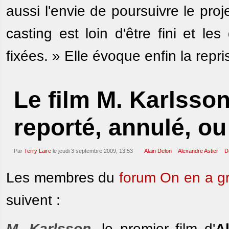
aussi l'envie de poursuivre le proj
casting est loin d'être fini et l
fixées. » Elle évoque enfin la rep
Le film M. Karlsson
reporté, annulé, o
Par
Terry Laire
le jeudi 3 septembre 2009, 13:53
Alain Delon
Alexandre Astier
D
Les membres du
forum On en a g
suivent :
M. Karlsson
, le premier film d'
A