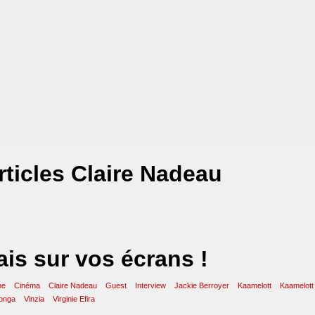
rticles Claire Nadeau
ais sur vos écrans !
ne
Cinéma
Claire Nadeau
Guest
Interview
Jackie Berroyer
Kaamelott
Kaamelott 
longa
Vinzia
Virginie Efira