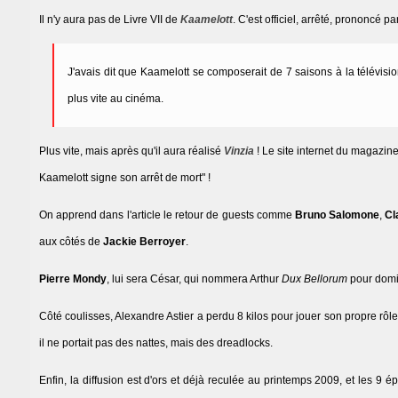
Il n'y aura pas de Livre VII de
Kaamelott
. C'est officiel, arrêté, prononcé pa
J'avais dit que Kaamelott se composerait de 7 saisons à la télévisi
plus vite au cinéma.
Plus vite, mais après qu'il aura réalisé
Vinzia
! Le site internet du magazine
Kaamelott signe son arrêt de mort" !
On apprend dans l'article le retour de guests comme
Bruno Salomone
,
Cl
aux côtés de
Jackie Berroyer
.
Pierre Mondy
, lui sera César, qui nommera Arthur
Dux Bellorum
pour domi
Côté coulisses, Alexandre Astier a perdu 8 kilos pour jouer son propre rôle
il ne portait pas des nattes, mais des dreadlocks.
Enfin, la diffusion est d'ors et déjà reculée au printemps 2009, et les 9