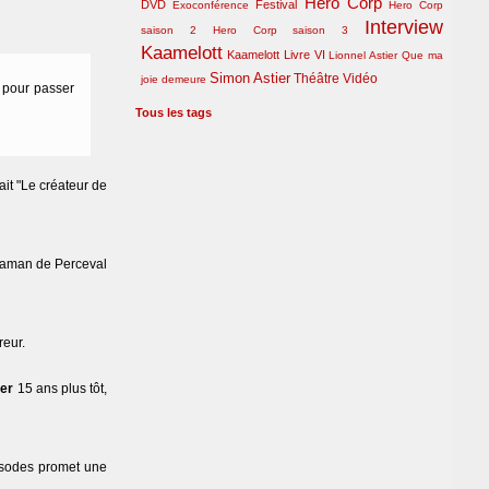
Hero Corp
DVD
Festival
Exoconférence
Hero Corp
Interview
saison 2
Hero Corp saison 3
Kaamelott
Kaamelott Livre VI
Lionnel Astier
Que ma
Simon Astier
Théâtre
Vidéo
joie demeure
t pour passer
Tous les tags
ait "Le créateur de
 maman de Perceval
reur.
ier
15 ans plus tôt,
pisodes promet une