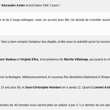
r
Alexandre Astier
et écrit dans Télé 7 jours !
on et de 3 longs-métrages, mais, en accord avec M6, j'ai décidé de m'arrêter avan
 Voici a bien compris l'ampleur des dégâts, et titre avec la sobriété qu'on lui reconn
aire Nadeau
et
Virginie Efira
, et la présence de
Marthe Villalonga
, qui jouera la
ner la Bretagne. Malheureusement, le nouveau Roi désobéira totalement à l'Empe
 15 ans plus tôt, et
Jean-Christophe Hembert
en a perdu 11. Quant à
Lionnel Ast
 épisodes de 40 minutes nous seront jetés en pâture 3 par 3 ! Le dernier de ces é