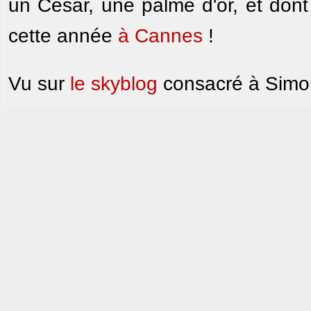
un César, une palme d'or, et dont
cette année
à Cannes
!
Vu sur
le skyblog
consacré à Simon