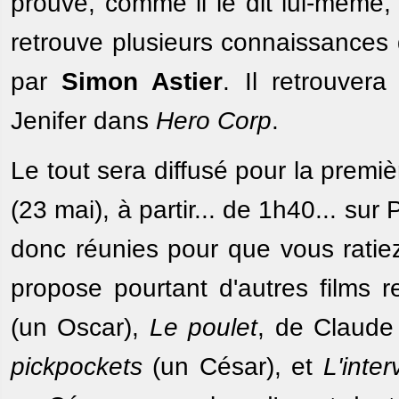
prouve, comme il le dit lui-même,
retrouve plusieurs connaissances 
par
Simon Astier
. Il retrouver
Jenifer dans
Hero Corp
.
Le tout sera diffusé pour la premi
(23 mai), à partir... de 1h40... sur
donc réunies pour que vous ratiez
propose pourtant d'autres films
(un Oscar),
Le poulet
, de Claude 
pickpockets
(un César), et
L'inter