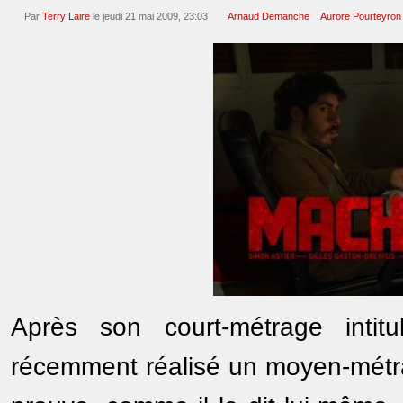
Par
Terry Laire
le jeudi 21 mai 2009, 23:03
Arnaud Demanche
Aurore Pourteyron
Après son court-métrage intit
récemment réalisé un moyen-métra