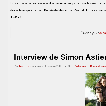
Et pour patienter en ressassant le passé, ou en pariant sur la saison 2 de 
des acteurs qui incarnent Burt/Acide-Man et Stan/Mental ! Et gâtés que vo
Jenifer !
*
Mise à jour :
décou
Interview de Simon Astier
Par
Terry Laire
le samedi 11 octobre 2008, 17:39
Akhenaton
Bande dessin