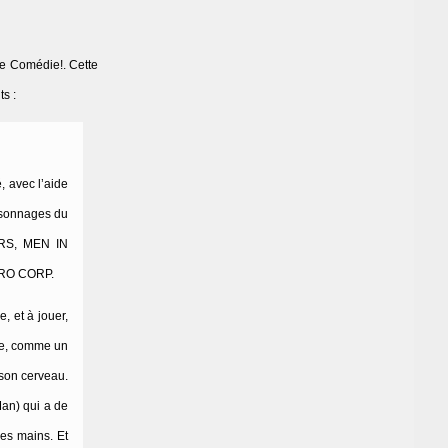
 de Comédie!. Cette
ts :
, avec l’aide
ersonnages du
TERS, MEN IN
HÉRO CORP.
, et à jouer,
ise, comme un
 son cerveau.
Man) qui a de
ses mains. Et