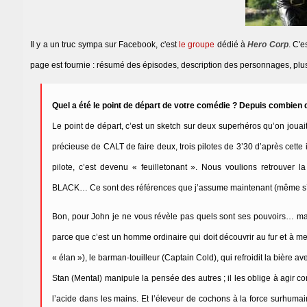
Il y a un truc sympa sur Facebook, c'est
le groupe
dédié à
Hero Corp
. C'e
page est fournie : résumé des épisodes, description des personnages, plu
Quel a été le point de départ de votre comédie ? Depuis combien 
Le point de départ, c’est un sketch sur deux superhéros qu’on jouait
précieuse de CALT de faire deux, trois pilotes de 3’30 d’après cette
pilote, c’est devenu « feuilletonant ». Nous voulions retrou
BLACK… Ce sont des références que j’assume maintenant (même s’il
Bon, pour John je ne vous révèle pas quels sont ses pouvoirs… mais i
parce que c’est un homme ordinaire qui doit découvrir au fur et à me
« élan »), le barman-touilleur (Captain Cold), qui refroidit la bièr
Stan (Mental) manipule la pensée des autres ; il les oblige à agir c
l’acide dans les mains. Et l’éleveur de cochons à la force surhumai