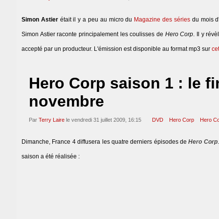
Simon Astier
était il y a peu au micro du
Magazine des séries
du mois d'
Simon Astier raconte principalement les coulisses de
Hero Corp
. Il y rév
accepté par un producteur. L'émission est disponible au format mp3 sur
ce
Hero Corp saison 1 : le f
novembre
Par
Terry Laire
le vendredi 31 juillet 2009, 16:15
DVD
Hero Corp
Hero Co
Dimanche, France 4 diffusera les quatre derniers épisodes de
Hero Corp
saison a été réalisée :