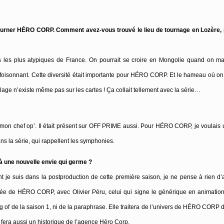
tourner HÉRO CORP. Comment avez-vous trouvé le lieu de tournage en Lozère, pa
s les plus atypiques de France. On pourrait se croire en Mongolie quand on ma
foisonnant. Cette diversité était importante pour HÉRO CORP. Et le hameau où on
lage n’existe même pas sur les cartes ! Ça collait tellement avec la série…
r mon chef op’. Il était présent sur OFF PRIME aussi. Pour HÉRO CORP, je voulai
s la série, qui rappellent les symphonies.
à une nouvelle envie qui germe ?
 je suis dans la postproduction de cette première saison, je ne pense à rien d’a
inée de HÉRO CORP, avec Olivier Péru, celui qui signe le générique en animation
ng of de la saison 1, ni de la paraphrase. Elle traitera de l’univers de HÉRO CORP 
fera aussi un historique de l’agence Héro Corp.