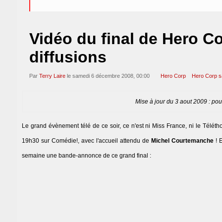
Vidéo du final de Hero C
diffusions
Par
Terry Laire
le samedi 6 décembre 2008, 00:00
Hero Corp
Hero Corp s
Mise à jour du 3 aout 2009 : pou
Le grand évènement télé de ce soir, ce n'est ni Miss France, ni le Télét
19h30 sur Comédie!, avec l'accueil attendu de
Michel Courtemanche
! 
semaine une bande-annonce de ce grand final :