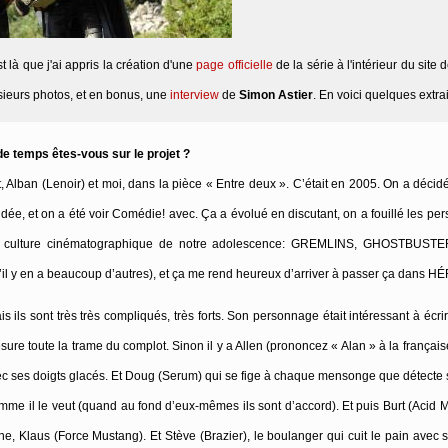
st là que j'ai appris la création d'une
page officielle
de la série à l'intérieur du site
sieurs photos, et en bonus, une
interview
de
Simon Astier
. En voici quelques extrai
de temps êtes-vous sur le projet ?
, Alban (Lenoir) et moi, dans la pièce « Entre deux ». C’était en 2005. On a décidé
 idée, et on a été voir Comédie! avec. Ça a évolué en discutant, on a fouillé les p
ver la culture cinématographique de notre adolescence: GREMLINS, GHOSTBUS
 y en a beaucoup d’autres), et ça me rend heureux d’arriver à passer ça dans 
ls sont très très compliqués, très forts. Son personnage était intéressant à écrire
sure toute la trame du complot. Sinon il y a Allen (prononcez « Alan » à la frança
e avec ses doigts glacés. Et Doug (Serum) qui se fige à chaque mensonge que détecte
omme il le veut (quand au fond d’eux-mêmes ils sont d’accord). Et puis Burt (Acid 
ne, Klaus (Force Mustang). Et Stève (Brazier), le boulanger qui cuit le pain avec 