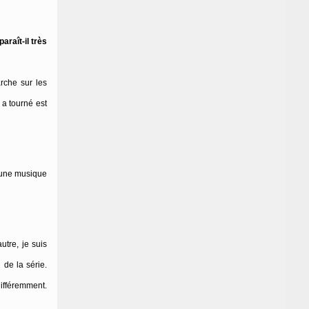
raît-il très
rche sur les
 a tourné est
s une musique
utre, je suis
 de la série.
différemment.