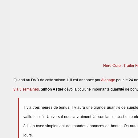
Hero Corp : Trailer F
Quand au DVD de cette saison 1, il est annoncé par
Alapage
pour le 24 no
y a 3 semaines
,
Simon Astier
dévoilait qu'une importante quantité de bonu
Il y a trois heures de bonus. Il y aura une grande quantité de supp
vaille le coût. Universal nous a vraiment fait confiance, c'est un p
édition avec simplement des bandes annonces en bonus. On aura de
jours.