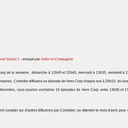
inal Saison 1
-
envoyé par
Astier-et-Compagnie
u long de la semaine : dimanche à 12h45 et 22h45, mercredi à 13h35, vendredi à 
semaines, Comédie diffusera un épisode de Hero Corp chaque soir à 20h10, du lundi
5 décembre, vous pourrez enchainer 10 épisodes de Hero Corp, entre 13h05 et 1
nt compter sur d'autres diffusions par Comédie!, ou attendre le mois d'avril, pour