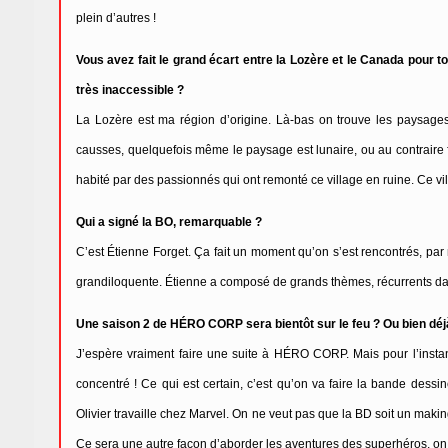
plein d’autres !
Vous avez fait le grand écart entre la Lozère et le Canada pour 
très inaccessible ?
La Lozère est ma région d’origine. Là-bas on trouve les paysage
causses, quelquefois même le paysage est lunaire, ou au contraire 
habité par des passionnés qui ont remonté ce village en ruine. Ce vil
Qui a signé la BO, remarquable ?
C’est Étienne Forget. Ça fait un moment qu’on s’est rencontrés, pa
grandiloquente. Étienne a composé de grands thèmes, récurrents dan
Une saison 2 de HÉRO CORP sera bientôt sur le feu ? Ou bien déj
J’espère vraiment faire une suite à HÉRO CORP. Mais pour l’instant
concentré ! Ce qui est certain, c’est qu’on va faire la bande dess
Olivier travaille chez Marvel. On ne veut pas que la BD soit un maki
Ce sera une autre façon d’aborder les aventures des superhéros, on 