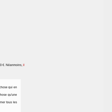
 30 €. Néanmoins,
il
 chose qui en
 chose qu'une
ner tous les