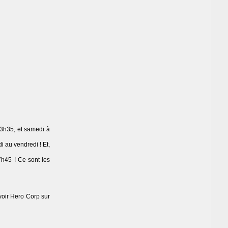
23h35, et samedi à
 au vendredi ! Et,
7h45 ! Ce sont les
 voir Hero Corp sur