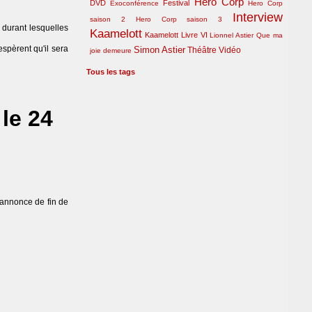
Hero Corp
DVD
Festival
Exoconférence
Hero Corp
Interview
saison 2
Hero Corp saison 3
 durant lesquelles
Kaamelott
Kaamelott Livre VI
Lionnel Astier
Que ma
espèrent qu'il sera
Simon Astier
Théâtre
Vidéo
joie demeure
Tous les tags
le 24
annonce de fin de