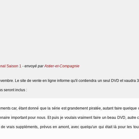
inal Saison 1
-
envoyé par
Astier-et-Compagnie
vembre. Le site de vente en ligne informe qu'il contiendra un seul DVD et vaudra
s seront inclus :
léments car, étant donné que la série est grandement piratée, autant faire quelque
artenaire important pour nous. Et puis je voulais vraiment faire un beau DVD, autre
 vrais suppléments, prévus en amont, avec quelqu'un qui était là pour les tour