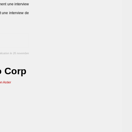
ment une interview
t une interview de
lication le 26 novembre
o Corp
n Astier