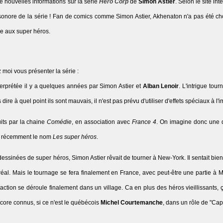
de nouvelles informations sur la série
Hero Corp
de
Simon Astier
. Selon le site in
sonore de la série ! Fan de comics comme Simon Astier, Akhenaton n'a pas été ch
ée aux super héros.
 moi vous présenter la série :
interprétée il y a quelques années par Simon Astier et
Alban Lenoir
. L'intrigue tou
e à quel point ils sont mauvais, il n'est pas prévu d'utiliser d'effets spéciaux à l'i
its par la chaine
Comédie
, en association avec
France 4
. On imagine donc une d
t récemment le nom
Les super héros
.
dessinées de super héros, Simon Astier rêvait de tourner à New-York. Il sentait bie
ontréal. Mais le tournage se fera finalement en France, avec peut-être une partie à
'action se déroule finalement dans un village. Ca en plus des héros vieillissants,
core connus, si ce n'est le québécois
Michel Courtemanche
, dans un rôle de "Ca