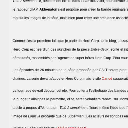
Télé 2 semaines.fr
, décidément infiltré dans la famille Astier, nous envoie 
le rappeur d'IAM
Akhenaton
s'est proposé pour créer la bande originale 
rap sur les images de la série, mais bien pour créer une ambiance associ
Comme c'est la première fois que je parle de Hero Corp sur le blog, laissez
Hero Corp est née d'un des sketches de la pièce
Entre-deux
, écrite et 
héros ratés, rassemblés par l'agence de super héros Hero Corp. Pour vous dir
Les épisodes de 26 minutes de la série proposée par CALT seront produ
chaines. La série devait s'appeler Hero Corp, mais le site
Canoë
suggèrai
Le tournage devrait débuter cet été. Pour coller à l'esthétique des bandes 
le budget n'allait pas le permettre, et se serait volontiers rabattu sur M
article à propos d'Akhenaton,
Télé 2 semaines
effleure même l'idée que l
image de
Louis la brocante
que de
Superman
! Les acteurs ne sont pas en