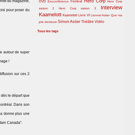
Hero Corp
ternet du magazine,
DVD
Festival
Exoconférence
Hero Corp
Interview
saison 2
Hero Corp saison 3
oisi pour poser du
Kaamelott
Kaamelott Livre VI
Lionnel Astier
Que ma
Simon Astier
Théâtre
Vidéo
joie demeure
Tous les tags
rne autour de super
mage !
iffusion sur ces 2
n dès le départ que
 Montréal. Dans son
 ça donne plus une
ptain Canada".