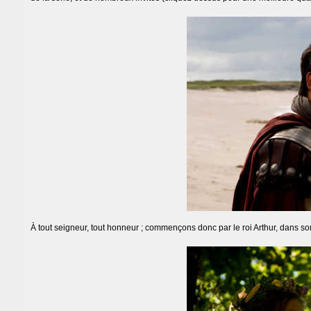
À tout seigneur, tout honneur ; commençons donc par le roi Arthur, dans s