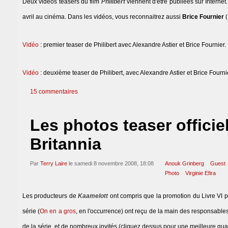
Deux vidéos teasers du film
Philibert
viennent d'être publiées sur Interne
avril au cinéma. Dans les vidéos, vous reconnaitrez aussi
Brice Fournier
(
Vidéo
: premier teaser de Philibert avec Alexandre Astier et Brice Fournier.
Vidéo
: deuxième teaser de Philibert, avec Alexandre Astier et Brice Fourni
15 commentaires
Les photos teaser officie
Britannia
Par
Terry Laire
le samedi 8 novembre 2008, 18:08
Anouk Grinberg
Guest
Photo
Virginie Efira
Les producteurs de
Kaamelott
ont compris que la promotion du Livre VI pa
série (
On en a gros
, en l'occurrence) ont reçu de la main des responsabl
de la série, et de nombreux invités (cliquez dessus pour une meilleure quali