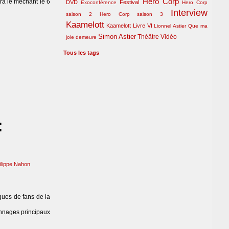
Hero Corp
ra le méchant le 6
DVD
Festival
Exoconférence
Hero Corp
Interview
saison 2
Hero Corp saison 3
Kaamelott
Kaamelott Livre VI
Lionnel Astier
Que ma
Simon Astier
Théâtre
Vidéo
joie demeure
Tous les tags
:
ilippe Nahon
iques de fans de la
onnages principaux