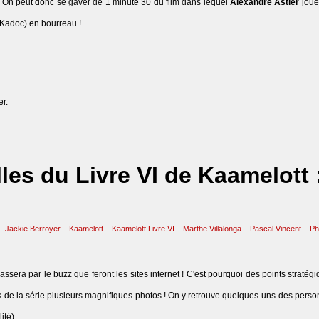
t. On peut donc se gaver de 1 minute 30 du film dans lequel
Alexandre Astier
joue
Kadoc) en bourreau !
er.
lles du Livre VI de Kaamelott 
Jackie Berroyer
Kaamelott
Kaamelott Livre VI
Marthe Villalonga
Pascal Vincent
Ph
ssera par le buzz que feront les sites internet ! C'est pourquoi des points stratég
es de la série plusieurs magnifiques photos ! On y retrouve quelques-uns des pers
té) :