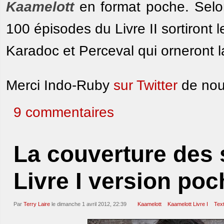
Kaamelott
en format poche. Selon
100 épisodes du Livre II sortiront l
Karadoc et Perceval qui orneront 
Merci Indo-Ruby
sur Twitter
de nous
9 commentaires
La couverture des 
Livre I version poc
Par
Terry Laire
le dimanche 1 avril 2012, 22:39
Kaamelott
Kaamelott Livre I
Text