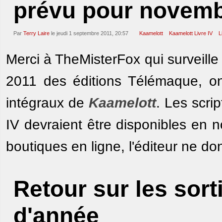
prévu pour novem
Par
Terry Laire
le jeudi 1 septembre 2011, 20:57
Kaamelott
Kaamelott Livre IV
L
Merci à TheMisterFox qui surveille 
2011 des éditions Télémaque, o
intégraux de
Kaamelott
. Les scri
IV devraient être disponibles en n
boutiques en ligne, l'éditeur ne d
Retour sur les sort
d'année