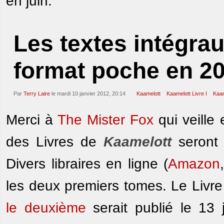
en juin.
Les textes intégra
format poche en 2
Par
Terry Laire
le mardi 10 janvier 2012, 20:14
Kaamelott
Kaamelott Livre I
Kaam
Merci à
The Mister Fox
qui veille 
des Livres de
Kaamelott
seront 
Divers libraires en ligne (
Amazon
les deux premiers tomes. Le Livre
le deuxième
serait publié le 13 j