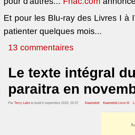
pour d'autres...
Fnac.com
annonce 
Et pour les Blu-ray des Livres I à 
patienter quelques mois...
13 commentaires
Le texte intégral du
paraitra en novem
Par
Terry Laire
le lundi 6 septembre 2010, 20:37
Kaamelott
Kaamelott Livre III
L