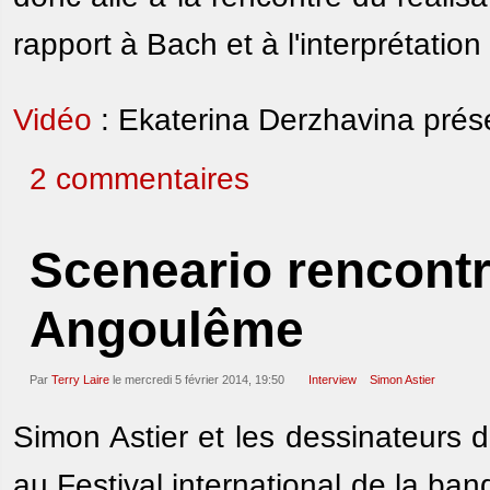
rapport à Bach et à l'interprétatio
Vidéo
: Ekaterina Derzhavina prése
2 commentaires
Sceneario rencontr
Angoulême
Par
Terry Laire
le mercredi 5 février 2014, 19:50
Interview
Simon Astier
Simon Astier et les dessinateurs 
au Festival international de la ba