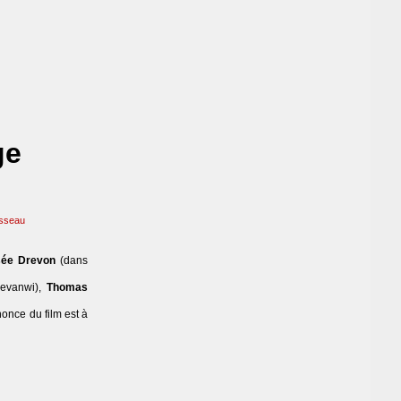
ge
sseau
sée Drevon
(dans
evanwi),
Thomas
once du film est à