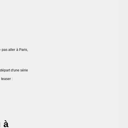
pas aller à Paris,
 départ d'une série
 teaser :
 à