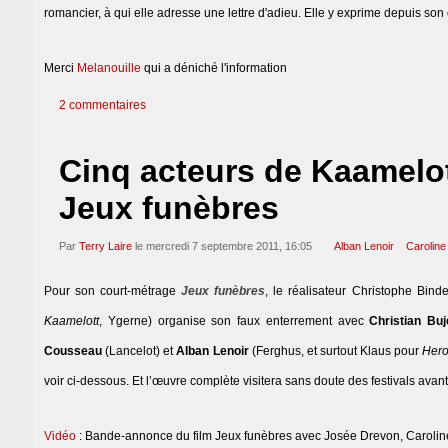
romancier, à qui elle adresse une lettre d'adieu. Elle y exprime depuis so
Merci
Melanouille
qui a déniché l'information
2 commentaires
Cinq acteurs de Kaamelot
Jeux funèbres
Par
Terry Laire
le mercredi 7 septembre 2011, 16:05
Alban Lenoir
Caroline
Pour son court-métrage
Jeux funèbres
, le réalisateur Christophe Bin
Kaamelott
, Ygerne) organise son faux enterrement avec
Christian Bu
Cousseau
(Lancelot) et
Alban Lenoir
(Ferghus, et surtout Klaus pour
Hero
voir ci-dessous. Et l’œuvre complète visitera sans doute des festivals avant 
Vidéo
: Bande-annonce du film Jeux funèbres avec Josée Drevon, Caroline