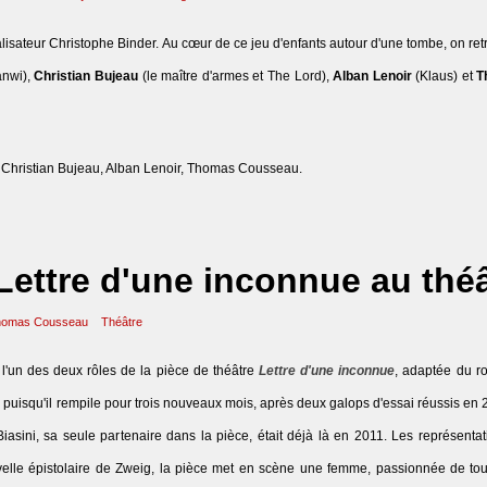
éalisateur Christophe Binder. Au cœur de ce jeu d'enfants autour d'une tombe, on re
nwi),
Christian Bujeau
(le maître d'armes et The Lord),
Alban Lenoir
(Klaus) et
T
, Christian Bujeau, Alban Lenoir, Thomas Cousseau.
ttre d'une inconnue au théâ
homas Cousseau
Théâtre
l'un des deux rôles de la pièce de théâtre
Lettre d'une inconnue
, adaptée du 
puisqu'il rempile pour trois nouveaux mois, après deux galops d'essai réussis en 
sini, sa seule partenaire dans la pièce, était déjà là en 2011. Les représenta
velle épistolaire de Zweig, la pièce met en scène une femme, passionnée de to