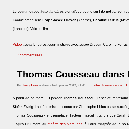
Le court-métrage
Jeux funèbres
vient d'être publié sur Internet par son r
Kaamelott et Hero Corp :
Josée Drevon
(Ygerne),
Caroline Ferrus
(Meva
(Lancelot). Voici le film :
Vidéo
: Jeux funèbres, court-métrage avec Josée Drevon, Caroline Ferrus
7 commentaires
Thomas Cousseau dans Le
Par
Terry Laire
le dimanche 8 janvier 2012, 21:44
Lettre d une inconnue
T
À partir de ce mardi 10 janvier,
Thomas Cousseau
(Lancelot) reprendra 
Stefan Zweig. La pièce mise en scène par Christophe Lidon est un succès, 
Thomas Cousseau vient remplacer l'acteur masculin, tandis que Sarah Bia
jusqu'au 31 mars, au
théâtre des Mathurins
, à Paris. Adaptée de la nou