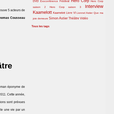
Hero Corp
DVD
Festival
Exoconférence
Hero Corp
Interview
saison 2
Hero Corp saison 3
trouve 5 acteurs de
Kaamelott
Kaamelott Livre VI
Lionnel Astier
Que ma
homas Cousseau
Simon Astier
Théâtre
Vidéo
joie demeure
Tous les tags
tre
roman éponyme de
2011. Cette année,
tions sont prévues
ute une vie par un