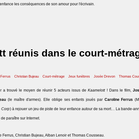
n enfance les conséquences de son amour pour l'écrivain.
t réunis dans le court-métra
 Ferrus
Christian Bujeau
Court-métrage
Jeux funèbres
Josée Drevon
Thomas Cou
der a trouvé le moyen de réunir 5 acteurs issus de
Kaamelott
! Dans le film,
Jo
jeau
(le maître d'armes). Elle oblige ses enfants joués par
Caroline Ferrus
(M
 Corp
) à rejouer un jeu de piste de leur enfance autour de sa mort… La bande-ann
de paraître sur Internet.
 Ferrus, Christian Bujeau, Alban Lenoir et Thomas Cousseau.