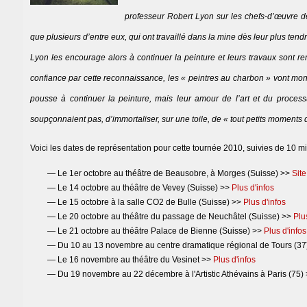
professeur Robert Lyon sur les chefs-d’œuvre de 
que plusieurs d’entre eux, qui ont travaillé dans la mine dès leur plus tend
Lyon les encourage alors à continuer la peinture et leurs travaux sont re
confiance par cette reconnaissance, les « peintres au charbon » vont mont
pousse à continuer la peinture, mais leur amour de l’art et du processu
soupçonnaient pas, d’immortaliser, sur une toile, de « tout petits moments 
Voici les dates de représentation pour cette tournée 2010, suivies de 10 min
— Le 1er octobre au théâtre de Beausobre, à Morges (Suisse) >>
Site
— Le 14 octobre au théâtre de Vevey (Suisse) >>
Plus d'infos
— Le 15 octobre à la salle CO2 de Bulle (Suisse) >>
Plus d'infos
— Le 20 octobre au théâtre du passage de Neuchâtel (Suisse) >>
Plu
— Le 21 octobre au théâtre Palace de Bienne (Suisse) >>
Plus d'infos
— Du 10 au 13 novembre au centre dramatique régional de Tours (37
— Le 16 novembre au théâtre du Vesinet >>
Plus d'infos
— Du 19 novembre au 22 décembre à l'Artistic Athévains à Paris (75)