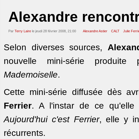
Alexandre rencont
Par
Terry Laire
le jeudi 28 février 2008, 21:00
Alexandre Astier
CALT
Julie Ferri
Selon diverses sources,
Alexan
nouvelle mini-série produite
Mademoiselle
.
Cette mini-série diffusée dès a
Ferrier
. A l'instar de ce qu'ell
Aujourd'hui c'est Ferrier
, elle y 
récurrents.