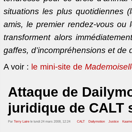
situations les plus quotidiennes 
amis, le premier rendez-vous ou 
transforment alors immédiatemen
gaffes, d’incompréhensions et de 
A voir :
le mini-site de
Mademoisell
Attaque de Dailymot
juridique de CALT 
Par
Terry Laire
le lundi 24 mars 2008, 12:24
CALT
Dailymotion
Justice
Kaamel