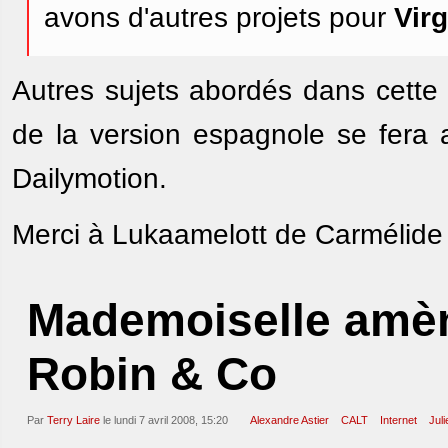
avons d'autres projets pour
Virg
Autres sujets abordés dans cette 
de la version espagnole se fera a
Dailymotion.
Merci à Lukaamelott de Carmélide q
Mademoiselle amène
Robin & Co
Par
Terry Laire
le lundi 7 avril 2008, 15:20
Alexandre Astier
CALT
Internet
Juli