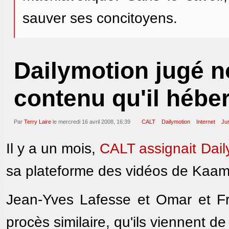
sauver ses concitoyens.
Dailymotion jugé 
contenu qu'il hébe
Par
Terry Laire
le mercredi 16 avril 2008, 16:39
CALT
Dailymotion
Internet
Jus
Il y a un mois,
CALT assignait Dail
sa plateforme des vidéos de Kaam
Jean-Yves Lafesse et Omar et Fr
procès similaire, qu'ils viennent d